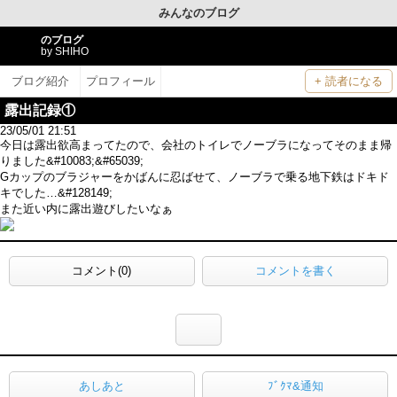
みんなのブログ
のブログ
by SHIHO
ブログ紹介
プロフィール
+ 読者になる
露出記録①
23/05/01 21:51
今日は露出欲高まってたので、会社のトイレでノーブラになってそのまま帰
りました&#10083;&#65039;
Gカップのブラジャーをかばんに忍ばせて、ノーブラで乗る地下鉄はドキド
キでした…&#128149;
また近い内に露出遊びしたいなぁ
コメント(0)
コメントを書く
あしあと
ﾌﾞｸﾏ&通知