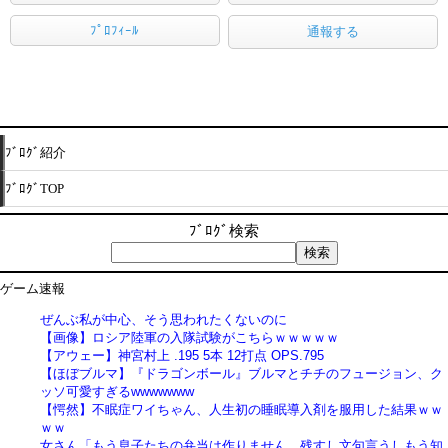
ﾌﾟﾛﾌｨｰﾙ
通報する
ﾌﾞﾛｸﾞ紹介
ﾌﾞﾛｸﾞTOP
ﾌﾞﾛｸﾞ検索
ゲーム速報
ぜんぶ私が中心、そう思われたくないのに
【画像】ロシア陸軍の入隊試験がこちらｗｗｗｗｗ
【アウェー】神宮村上 .195 5本 12打点 OPS.795
【ほぼブルマ】『ドラゴンボール』ブルマとチチのフュージョン、ク
ッソ可愛すぎるwwwwwww
【愕然】不眠症ワイちゃん、人生初の睡眠導入剤を服用した結果ｗｗ
ｗｗ
女さん「もう息子たちの弁当は作りません。残すし文句言うしもう知